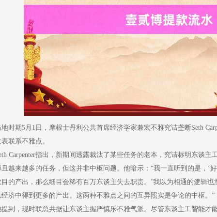
当地时期5月1日，摩根士丹利公共首席经济学家兼宏不雅究诘垄断Seth Car
发表联系不雅点。
Seth Carpenter指出，新期间透露裁汰了某些任务的老本，究诘标明
博且越来越多的任务，但这并非中枢问题。他暗示：“我一直听到的是，‘
数目的产出，那么细目会稀有百万东谈主失去职责。’我以为相通的逻辑也
从经济中得到更多的产出。这两种不雅点之间的互异照实是争论的中枢。”
他提到，现时联总共据让东谈主握严慎乐不雅气派。尽管东谈主工智能才