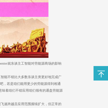
penter就东谈主工智能对劳能源商场的影响
东谈主工智能不错比大多数东谈主类更好地完成广
好吧，若是咱们能用更少的劳能源得到相通
意味着咱们不错应用咱们领有的通盘劳能源
能飞速跨越且应用范围握续扩大，但正常的